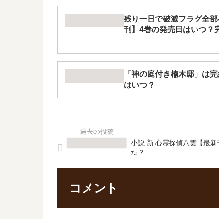
残り一日で破滅フラグ全部
刊】4巻の発売日はいつ？
「神の庭付き楠木邸」は完
はいつ？
小説 新 心霊探偵八雲【最
た？
コメント