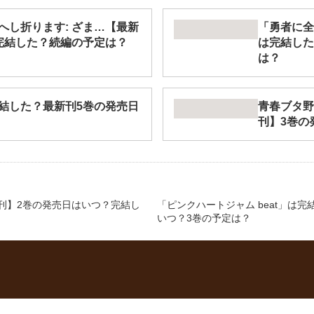
へし折ります: ざま…【最新
「勇者に全
完結した？続編の予定は？
は完結した
は？
結した？最新刊5巻の発売日
青春ブタ野
刊】3巻の
新刊】2巻の発売日はいつ？完結し
「ピンクハートジャム beat」は
いつ？3巻の予定は？