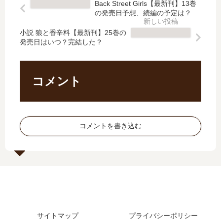
Back Street Girls【最新刊】13巻
隷
た
生
暮
の発売日予想、続編の予定は？
魔
器
き
ら
術
用
延
し
小説 狼と香辛料【最新刊】25巻の
」
貧
発売日はいつ？完結した？
び
の
は
乏
ま
ト
完
パ
す!
リ
結
ー
続
ニ
コメント
し
テ
【
テ
た
…
最
ィ
？
」
新
」
最
は
刊
は
コメントを書き込む
新
完
】
完
刊
結
3
結
28
し
巻
し
巻
た
の
た
の
？
発
？
発
最
売
最
売
新
日､
新
日
刊
4
刊
は
16
サイトマップ
プライバシーポリシー
巻
13