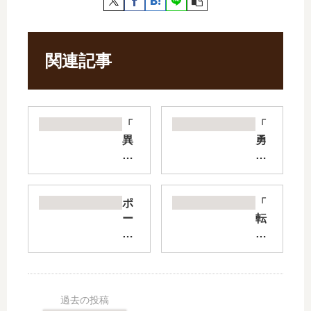
関連記事
「
「
異
勇
世
者
界
パ
魔
ー
王
テ
ポ
「
と
ィ
ー
転
召
を
シ
ス
喚
追
ョ
ラ
少
い
ン
異
女
出
頼
聞
の
さ
み
魔
奴
れ
で
国