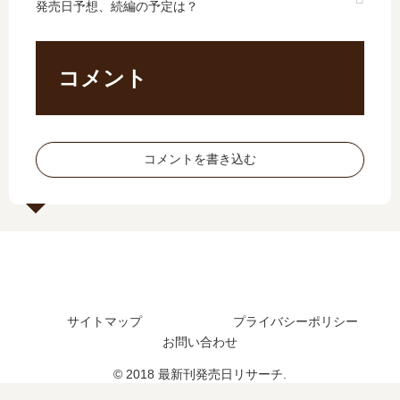
発売日予想、続編の予定は？
。
か
。
T
」
っ
そ
【
は
た
れ
最
完
。
ら
新
コメント
結
【
は
刊
し
最
再
】
た
新
生
続
？
刊
で
編
コメントを書き込む
最
】
き
は
新
7
な
い
刊
巻
…
つ
14
の
」
？
巻
発
は
何
の
売
完
巻
発
日､
結
ま
売
8
し
で
サイトマップ
プライバシーポリシー
日
巻
た
発
は
の
お問い合わせ
？
売
い
発
最
さ
© 2018 最新刊発売日リサーチ.
つ
売
新
れ