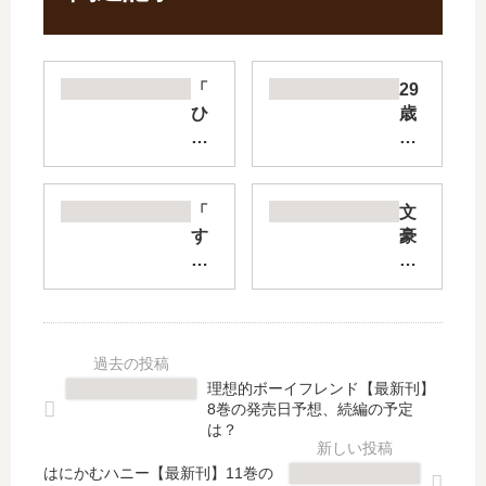
「
29
ひ
歳
げ
独
を
身
剃
は
る
異
「
文
。
世
す
豪
そ
界
べ
ス
し
で
て
ト
て
自
の
レ
女
由
人
イ
子
に
類
ド
高
生
を
ッ
理想的ボーイフレンド【最新刊】
生
き
破
グ
8巻の発売日予想、続編の予定
を
た
壊
ス
は？
拾
…
す
BE
う
…
はにかむハニー【最新刊】11巻の
る
AS