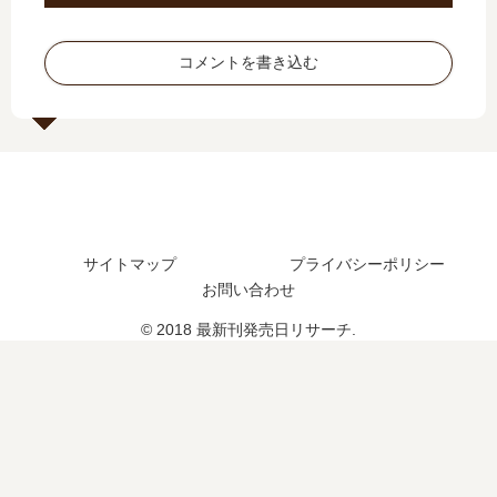
の
巻
新
日
発
の
刊
は
売
発
コメントを書き込む
】
い
日
売
16
つ
は
日
巻
？
い
は
の
23
つ
い
発
巻
？
つ
売
の
19
？
日
予
巻
31
は
定
の
巻
サイトマップ
プライバシーポリシー
い
は
予
の
お問い合わせ
つ
？
定
予
？
は
定
© 2018 最新刊発売日リサーチ.
完
？
は
結
？
し
た
？
続
編