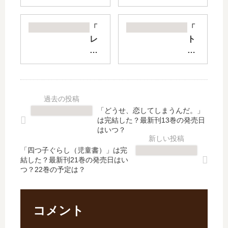
が
Se
魔
ns
法
e
「
「
世
On
レ
ト
界
lin
ジ
リ
に
e
ェ
ア
転
」
ン
ー
生
は
ド
ジ
し
完
」
X
た
結
は
」
「どうせ、恋してしまうんだ。」
ら
し
完
は
は完結した？最新刊13巻の発売日
、
た
結
完
はいつ？
現
？
し
結
代
最
「四つ子ぐらし（児童書）」は完
た
し
結した？最新刊21巻の発売日はい
兵
新
？
た
つ？22巻の予定は？
器
刊
最
？
で
22
新
最
軍
巻
刊
新
…
の
18
刊
コメント
【
発
巻
30
最
売