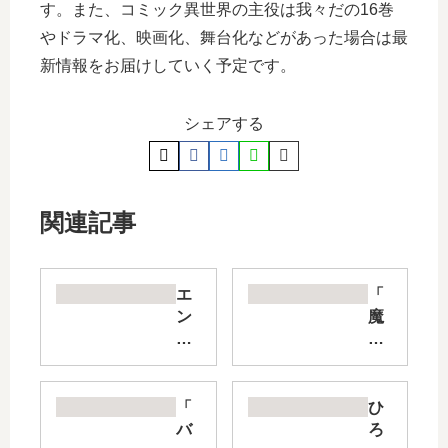
す。また、コミック異世界の主役は我々だの16巻
やドラマ化、映画化、舞台化などがあった場合は最
新情報をお届けしていく予定です。
シェアする
関連記事
エ
「
ン
魔
プ
法
レ
少
ス
女
エ
ノ
「
ひ
イ
魔
バ
ろ