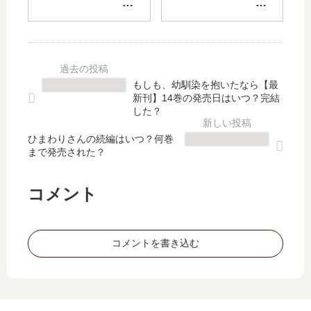
ジ
女
キ
ゆ
～
裁
し
き
闇
判
み
、
社
」
バ
異
会
最
キ
世
の
新
童
界
もしも、幼馴染を抱いたなら【最
主
刊
と
で
新刊】14巻の発売日はいつ？完結
役
1
し
も
した？
は
巻
み
論
我
の
ひまわりさんの続編はいつ？何巻
け
破
まで発売された？
々
発
ん
で
だ!
売
が
無
～
日
入
双
コメント
【
は
れ
し
最
い
替
ま
新
つ
わ
す
コメントを書き込む
刊
？
っ
【
】
2
た
最
4
巻
件
新
巻
の
」
刊
の
予
は
】