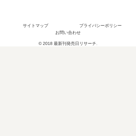
発
定
完
4
売
は
結
巻
日､
？
し
の
5
た
発
サイトマップ
プライバシーポリシー
巻
？
売
お問い合わせ
の
最
日
© 2018 最新刊発売日リサーチ.
発
新
は
売
刊
い
日
3
つ
は
巻
？
い
の
完
つ
発
結
？
売
し
完
日
た
結
は
？
し
い
続
た
つ
編
？
？
の
予
定