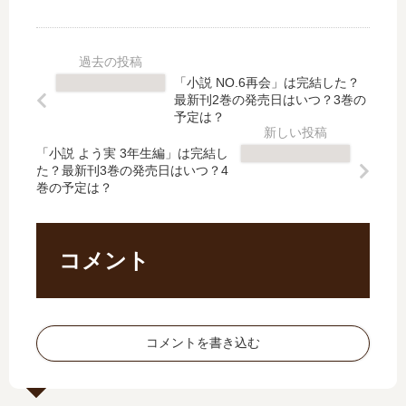
人
続
に
ら
密
編
は
防
室
は
友
衛
【
い
達
大
「小説 NO.6再会」は完結した？
最
つ
が
学
最新刊2巻の発売日はいつ？3巻の
新
？
い
校
予定は？
刊
何
な
物
】
巻
「小説 よう実 3年生編」は完結し
い
語
た？最新刊3巻の発売日はいつ？4
9
ま
【
【
巻の予定は？
巻
で
最
最
の
発
新
新
発
売
刊
刊
売
さ
】
】
コメント
日
れ
17
36
予
た
巻
巻
想
？
の
の
、
発
発
コメントを書き込む
続
売
売
編
日
日､
の
予
37