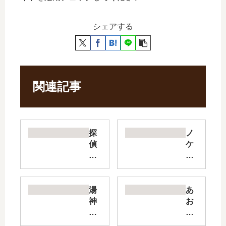
シェアする
関連記事
探
ノ
偵
ケ
ゼ
モ
ノ
ノ
と
た
7
ち
湯
あ
つ
の
神
お
の
夜
く
ざ
殺
の
ん
く