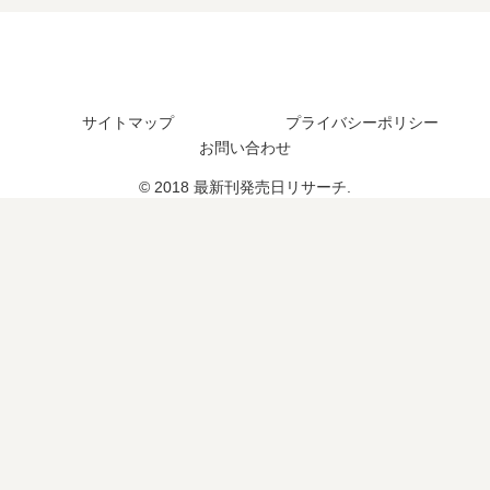
予
想
巻
定
、
の
は
続
発
？
編
売
の
日
サイトマップ
プライバシーポリシー
予
は
お問い合わせ
定
い
は
つ
© 2018 最新刊発売日リサーチ.
？
？
完
結
し
た
？