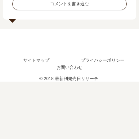
は
？
コメントを書き込む
は
完
完
？
結
結
し
し
た
た
？
？
最
新
刊
サイトマップ
プライバシーポリシー
16
お問い合わせ
巻
の
© 2018 最新刊発売日リサーチ.
発
売
日
は
い
つ
？
続