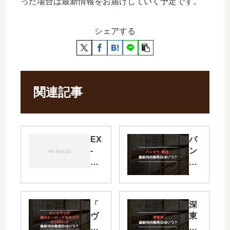
った場合は最新情報をお届けしていく予定です。
シェアする
関連記事
EX
バ
-
ン
AR
オ
M
ウ-
エ
盤
ク
王-
「
深
ス
【
ヴ
東
ア
最
ィ
京
ー
新