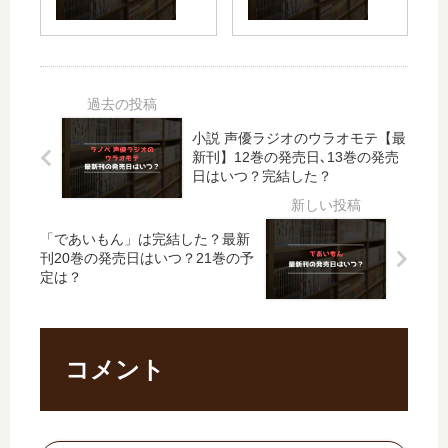
ジ
【
ム
刊
ラ
最
【
】
ン
新
最
9
テ
刊
新
巻
―
】
刊
の
僕
12
】
発
小説 声優ラジオのウラオモテ【最
の
巻
15
売
新刊】12巻の発売日､13巻の発売
ヒ
の
巻
日
日はいつ？完結した？
ー
発
の
は
ロ
売
発
い
ー
日､
「であいもん」は完結した？最新
売
つ
ア
13
刊20巻の発売日はいつ？21巻の予
日
？
定は？
カ
巻
予
完
デ
の
想
結
ミ
発
、
し
ア
売
続
た
コメント
ILL
日
編
？
EG
は
の
…
い
予
」
つ
定