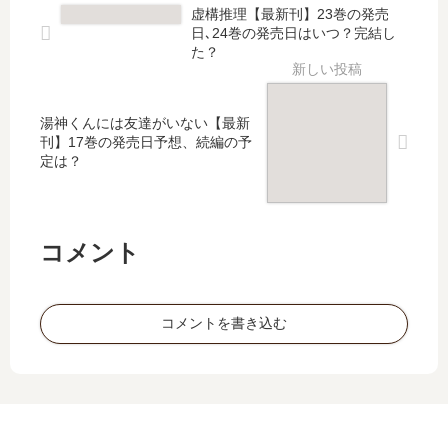
最
】
ン
チ
虚構推理【最新刊】23巻の発売
新
5
ト
ュ
日､24巻の発売日はいつ？完結し
刊
巻
」
ー
た？
】
の
は
ン
12
発
完
」
巻
売
結
は
湯神くんには友達がいない【最新
の
日
し
完
刊】17巻の発売日予想、続編の予
発
予
た
結
定は？
売
想
？
し
日､
、
最
た
13
続
新
？
巻
編
刊
最
コメント
の
の
12
新
発
予
巻
刊
売
定
の
11
コメントを書き込む
日
は
発
巻
は
？
売
の
い
日
発
つ
は
売
？
い
日
完
つ
は