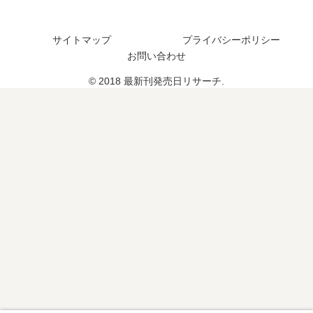
結
？
い
し
13
つ
サイトマップ
プライバシーポリシー
た
巻
？
お問い合わせ
？
の
予
© 2018 最新刊発売日リサーチ.
定
は
？