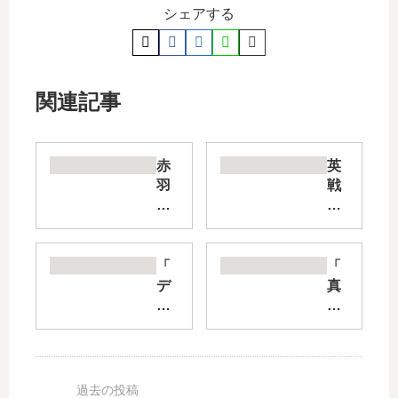
シェアする
関連記事
赤
英
羽
戦
骨
の
子
ラ
の
ブ
ボ
ロ
「
「
デ
ッ
デ
真
ィ
ク
ッ
夜
ガ
【
ド
中
ー
最
ア
ハ
ド
新
カ
ー
【
刊
ウ
ト