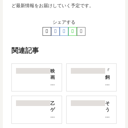
ど最新情報をお届けしていく予定です。
シェアする
関連記事
映
「
画
飼
大
い
好
主
き
獣
ポ
人
乙
そ
ン
と
ゲ
う
ポ
ペ
ー
し
さ
ッ
に
そ
ん
ト