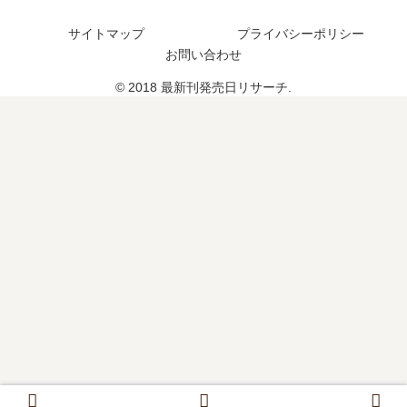
は
、
い
続
サイトマップ
プライバシーポリシー
つ
編
お問い合わせ
？
の
© 2018 最新刊発売日リサーチ.
《
予
20
定
26
は
年
？
1
月
最
新
版
》