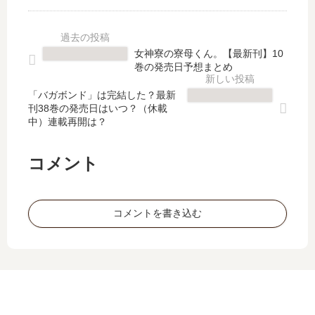
ト
う
【
女
リ
あ
最
子
ッ
い
新
高
プ
の
女神寮の寮母くん。【最新刊】10
刊
生
し
続
巻の発売日予想まとめ
】
」
た
編
4
は
俺
は
「バガボンド」は完結した？最新
巻
完
刊38巻の発売日はいつ？（休載
♂
い
中）連載再開は？
の
結
【
つ
発
し
最
？
売
た
新
何
コメント
日
？
刊
巻
は
最
】
ま
い
新
4
で
コメントを書き込む
つ
刊
巻
発
？
4
の
売
完
巻
発
さ
結
の
売
れ
し
発
日
た
た
売
予
？
？
日
想