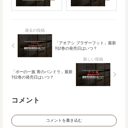
完
士
に
シ
結
セ
溺
ン
し
シ
愛
デ
た
ル
さ
レ
？
は
れ
ラ
最
対
て
は
新
象
「アオアシ ブラザーフット」最新
困
靴
刊
外
刊2巻の発売日はいつ？
っ
を
18
の
て
落
巻
は
ま
と
の
ず
す
さ
発
で
「ポーの一族 青のパンドラ」最新
～
な
売
し
刊2巻の発売日はいつ？
転
い
日
…
生
。
は
【
ヒ
【
い
最
コメント
ロ
最
つ
新
イ
新
？
刊
ン
刊
】
…
】
3
コメントを書き込む
【
4
巻