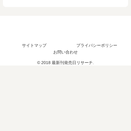
最
巻
の
新
の
発
刊
発
売
】
売
日､
7
日
4
巻
予
巻
の
想
の
サイトマップ
プライバシーポリシー
発
ま
発
お問い合わせ
売
と
売
日､
め
日
© 2018 最新刊発売日リサーチ.
8
は
巻
い
の
つ
発
？
売
完
日
結
は
し
い
た
つ
？
？