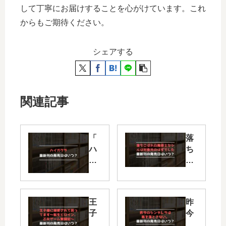
して丁寧にお届けすることを心がけています。これ
からもご期待ください。
シェアする
関連記事
「
落
ハ
ち
イ
こ
ガ
ぼ
ク
れ
ラ
白
王
昨
」
魔
子
今
は
導
様
の