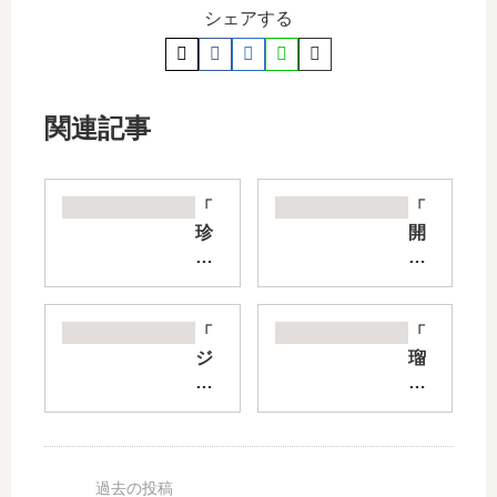
シェアする
関連記事
「
「
珍
開
獣
花
の
ア
お
パ
医
ー
「
「
者
ト
ジ
瑠
さ
メ
ゼ
璃
ん
ン
ル
の
」
ト
・
宝
5
」
ア
石
巻
は
ラ
」