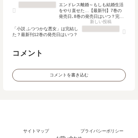
の
完
ン
は
エンドレス離婚～もしも結婚生活
発
結
」
完
をやり直せた…【最新刊】7巻の
売
し
は
結
発売日､8巻の発売日はいつ？完結
日
た
完
した？
し
は
？
「小説 ふつつかな悪女」は完結し
結
た
た？最新刊12巻の発売日はいつ？
？
最
し
？
完
新
た
最
結
刊
？
新
コメント
し
4
最
刊
た
巻
新
7
？
の
刊
巻
コメントを書き込む
最
発
6
の
新
売
巻
発
刊
日
の
売
を
は
発
日
予
い
売
は
想
つ
日
い
！
？
は
つ
《
い
？
20
つ
8
サイトマップ
プライバシーポリシー
26
？
巻