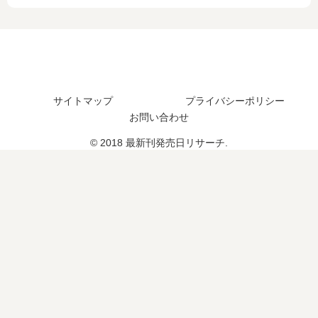
完
5
発
2
結
巻
売
巻
し
の
日
の
た
発
は
発
？
売
い
売
日
つ
日､
は
？
3
サイトマップ
プライバシーポリシー
い
完
巻
お問い合わせ
つ
結
の
© 2018 最新刊発売日リサーチ.
？
し
発
6
た
売
巻
？
日
の
予
予
想
定
ま
は
と
？
め