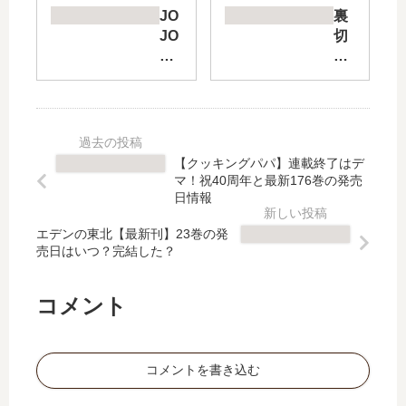
ら
愛
JO
裏
僕
な
JO
切
ら
ん
ma
り
は
か
ga
は
番
で
zin
果
【
き
e
て
最
っ
【
る
新
こ
最
ま
【クッキングパパ】連載終了はデ
刊
な
新
で
マ！祝40周年と最新176巻の発売
】
い
刊
お
日情報
4
」
】
前
巻
は
エデンの東北【最新刊】23巻の発
5
を
売日はいつ？完結した？
の
完
巻
責
発
結
の
め
売
し
発
る
コメント
日
た
売
【
は
？
日､
最
い
最
6
新
コメントを書き込む
つ
新
巻
刊
？
刊
の
】