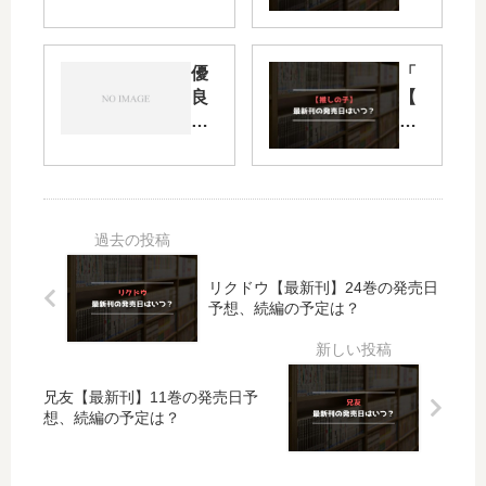
先
さ
輩
ん
は
は
優
「
と
、
良
【
も
察
少
推
だ
し
女
し
ち
て
フ
の
。
欲
ァ
子
」
し
ミ
】
は
い
リ
」
完
。
ヤ
は
結
【
リクドウ【最新刊】24巻の発売日
ン
完
し
最
予想、続編の予定は？
【
結
た
新
最
し
？
刊
新
た
最
】
刊
？
新
4
兄友【最新刊】11巻の発売日予
】
最
刊
巻
想、続編の予定は？
4
新
9
の
巻
刊
巻
発
の
17
の
売