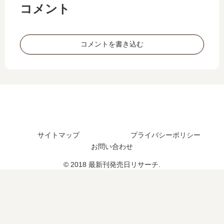
コメント
発
巻
発
日､
売
の
売
5
日
発
日
巻
予
売
は
の
コメントを書き込む
想
日
い
発
、
は
つ
売
続
い
？
日
編
つ
10
予
の
？
巻
想
予
続
の
ま
定
編
予
と
は
の
定
め
サイトマップ
プライバシーポリシー
？
予
は
お問い合わせ
定
？
は
© 2018 最新刊発売日リサーチ.
？