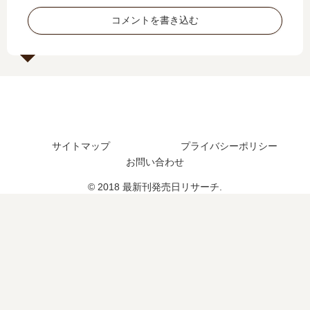
新
日､
刊
最
コメントを書き込む
刊
13
5
新
】
巻
巻
刊
10
の
の
】
巻
発
発
9
の
売
売
巻
発
日
日
の
売
は
は
発
日
い
い
売
サイトマップ
プライバシーポリシー
は
つ
つ
日､
い
？
お問い合わせ
？
10
つ
完
巻
© 2018 最新刊発売日リサーチ.
？
結
の
完
し
発
結
た
売
し
？
日
た
は
？
い
つ
？