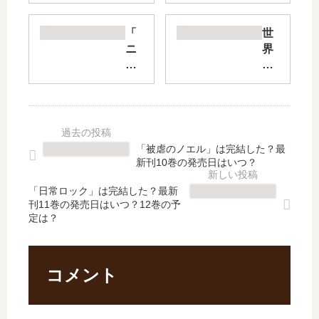
ら
藤
最
さ
「
世
強
ん
ニ
界
装
、
セ
最
備
異
モ
強
と
世
ノ
の
宇
界
の
後
宙
に
錬
衛
船
行
金
～
「被虐のノエル」は完結した？最
持
く
術
迷
新刊10巻の発売日はいつ？
ち
【
師
宮
だ
最
」
国
「日常ロック」は完結した？最新
っ
新
刊11巻の発売日はいつ？12巻の予
は
の
定は？
た
刊
完
新
の
】
結
人
で
12
し
探
、
巻
た
索
コメント
…
の
？
者
【
発
最
～
最
売
新
【