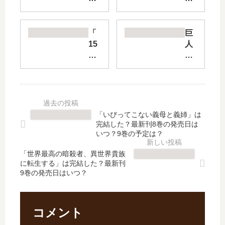
っ
の
て
女
、
子
「
巨
し
高
15
人
た
生
歳
族
い
～
、
の
【
子
今
花
最
供
日
嫁
新
に
か
【
刊
は
ら
最
「いびってこない義母と義姉」は
】
教
同
新
完結した？最新刊8巻の発売日は
7
え
棲
刊
いつ？9巻の予定は？
巻
ら
は
】
の
れ
「世界最高の暗殺者、異世界貴族
じ
9
に転生する」は完結した？最新刊
発
な
め
巻
9巻の発売日はいつ？
売
い
ま
の
日
こ
す
発
は
と
。
売
い
シ
」
日､
コメント
つ
…
は
10