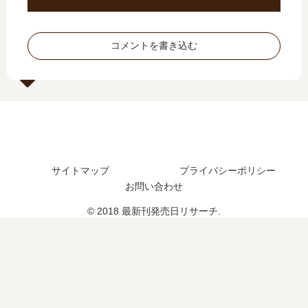
？
」
完
巻
完
は
結
の
結
完
し
発
コメントを書き込む
し
結
た
売
た
し
？
日
？
た
最
は
？
新
い
最
刊
つ
新
4
？
刊
巻
完
5
の
結
サイトマップ
プライバシーポリシー
巻
発
し
お問い合わせ
の
売
た
発
日
？
© 2018 最新刊発売日リサーチ.
売
は
日
い
は
つ
い
？
つ
？