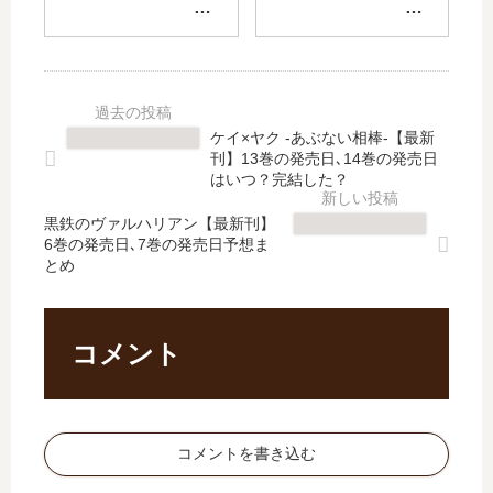
ル
く
蘭
街
【
お
高
【
最
願
校
最
新
い
ホ
新
刊
し
ス
刊
】
ま
ト
】
ケイ×ヤク -あぶない相棒-【最新
7
す
部
6
刊】13巻の発売日､14巻の発売日
巻
」
」
巻
はいつ？完結した？
の
は
は
の
発
完
黒鉄のヴァルハリアン【最新刊】
完
発
6巻の発売日､7巻の発売日予想ま
売
結
結
売
とめ
日
し
し
日､
は
た
た
7
い
？
？
巻
つ
最
最
の
コメント
？
新
新
発
完
刊
刊
売
結
14
19
日
し
巻
巻
は
コメントを書き込む
た
の
の
い
？
発
発
つ