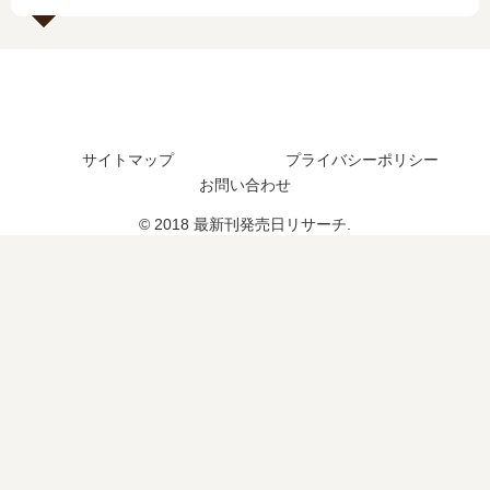
続
売
売
？
編
日
日
完
の
は
は
結
予
い
い
し
定
つ
つ
た
は
？
？
？
サイトマップ
プライバシーポリシー
？
15
続
お問い合わせ
巻
編
の
の
© 2018 最新刊発売日リサーチ.
予
予
定
定
は
は
？
？