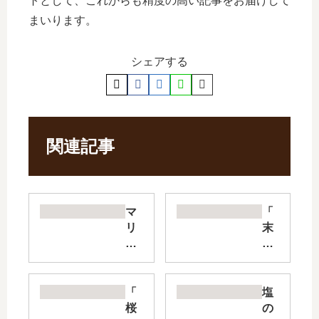
トとして、これからも精度の高い記事をお届けして
まいります。
シェアする
関連記事
マ
「
リ
末
ッ
永
ジ
く
パ
よ
ー
ろ
「
塩
プ
し
桜
の