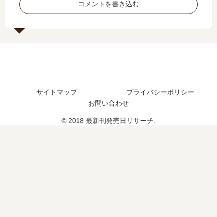
コメントを書き込む
予
売
予
売
定
日
想
日
は
は
、
は
？
い
続
い
つ
編
つ
？
の
？
21
予
巻
定
サイトマップ
プライバシーポリシー
の
は
お問い合わせ
予
？
定
© 2018 最新刊発売日リサーチ.
は
？