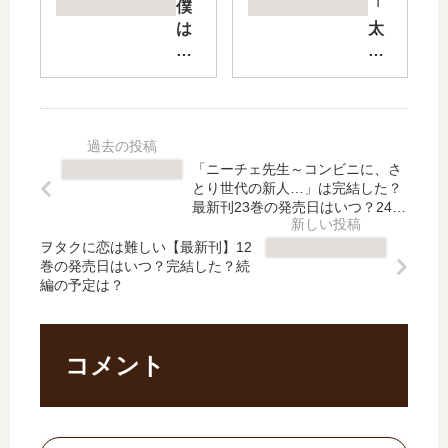
新
ー
僕
「
刊
ル
は
太
】
ネ
君
陽
11
ー
を
と
巻
シ
太
月
の
ョ
ら
の
発
ン
せ
鋼
売
」
た
」
「ニーチェ先生～コンビニに、さ
日
は
い
は
とり世代の新人…」は完結した？
は
完
！
完
最新刊23巻の発売日はいつ？24巻
い
結
【
の予定は？
結
つ
し
ヲタクに恋は難しい【最新刊】12
最
し
巻の発売日はいつ？完結した？続
？
た
新
た
編の予定は？
完
？
刊
？
結
最
】
最
し
新
5
新
た
刊
巻
刊
コメント
？
20
の
11
続
巻
発
巻
編
の
売
の
の
発
日
発