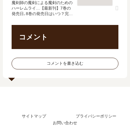
魔剣師の魔剣による魔剣のための
た
最
ハーレムライ…【最新刊】7巻の
？
新
発売日､8巻の発売日はいつ？完結
最
刊
した？
新
17
刊
巻
4
の
コメント
巻
発
の
売
発
日
売
は
コメントを書き込む
日
い
は
つ
い
？
つ
？
5
巻
の
サイトマップ
プライバシーポリシー
予
お問い合わせ
定