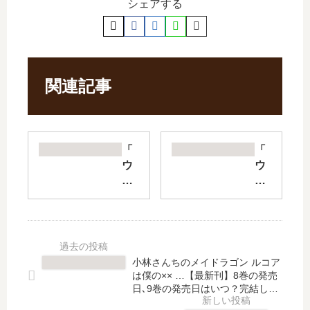
シェアする
関連記事
「
「
ウ
ウ
ソ
ソ
婚
婚
Ro
」
se
は
」
完
は
結
小林さんちのメイドラゴン ルコア
完
し
は僕の×× …【最新刊】8巻の発売
結
た
日､9巻の発売日はいつ？完結し
し
た？
？