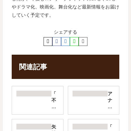
やドラマ化、映画化、舞台化など最新情報をお届け
していく予定です。
シェアする
関連記事
「
ア
不
ナ
可
グ
抗
ラ
力
ア
のI
メ
矢
「