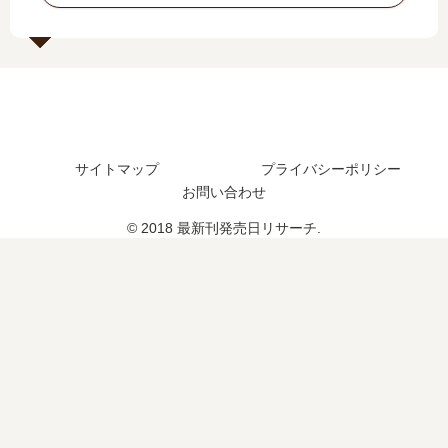
い
？
発
の
つ
売
発
？
日
売
7
予
日
巻
想
は
の
、
い
予
続
つ
サイトマップ
プライバシーポリシー
定
編
？
お問い合わせ
は
の
3
？
予
巻
© 2018 最新刊発売日リサーチ.
定
の
は
予
？
定
は
？