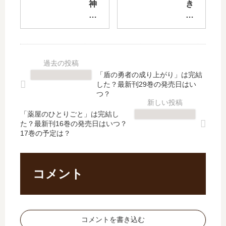
LO
リ
神
き
VE
【
く
み
YO
最
ん
と
U
新
は
バ
」
刊
、
ラ
は
】
今
色
完
13
日
の
「盾の勇者の成り上がり」は完結
結
巻
も
日
した？最新刊29巻の発売日はい
し
の
イ
々
つ？
た
発
ジ
」
？
売
「薬屋のひとりごと」は完結し
ワ
は
た？最新刊16巻の発売日はいつ？
最
日
ル
完
17巻の予定は？
新
予
。
結
刊
想
【
し
6
、
最
た
巻
続
新
？
コメント
の
編
刊
最
発
の
】
新
売
予
12
刊
日
定
巻
2
コメントを書き込む
は
は
の
巻