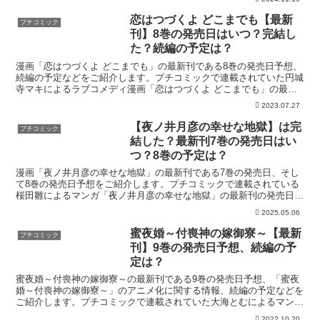
恋はつづくよ どこまでも【最新
プチコミック
刊】8巻の発売日はいつ？完結し
た？続編の予定は？
漫画「恋はつづくよ どこまでも」の最新刊である8巻の発売日予想、
続編の予定などをご紹介します。プチコミックで連載されていた円城
寺マキによるラブコメディ漫画「恋はつづくよ どこまでも」の最新
刊の発売日はこちら！漫画「恋はつづくよ どこまでも」...
2023.07.27
【夜ノ井月彦の幸せな地獄】は完
プチコミック
結した？最新刊7巻の発売日はい
つ？8巻の予定は？
漫画「夜ノ井月彦の幸せな地獄」の最新刊である7巻の発売日、そし
て8巻の発売日予想をご紹介します。プチコミックで連載されている
桜田雛によるマンガ「夜ノ井月彦の幸せな地獄」の最新刊の発売日は
こちら！漫画「夜ノ井月彦の幸せな地獄」7巻の発売日はい...
2025.05.06
蜜夜婚～付喪神の嫁御寮～【最新
プチコミック
刊】9巻の発売日予想、続編の予
定は？
蜜夜婚～付喪神の嫁御寮～の最新刊である9巻の発売日予想、「蜜夜
婚～付喪神の嫁御寮～」のアニメ化に関する情報、続編の予定などを
ご紹介します。プチコミックで連載されていた大海とむによるマンガ
「蜜夜婚～付喪神の嫁御寮～」の最新刊の発売日はこちら！...
2022.10.20