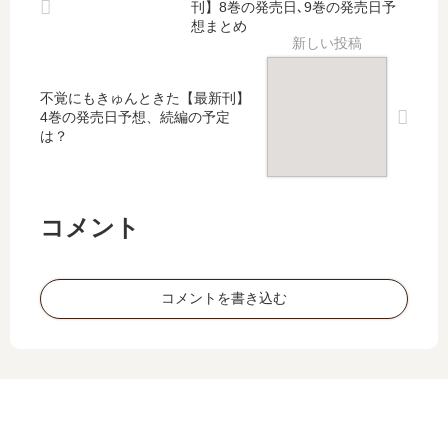
最
の
刊】8巻の発売日､9巻の発売日予
？
刊
新
子
想まとめ
最
】
刊
【
新
8
】
最
刊
巻
7
新
不覚にもきゅんときた【最新刊】
11
の
巻
刊
4巻の発売日予想、続編の予定
巻
発
の
】
は？
の
売
発
14
発
日
売
巻
売
予
日
の
日
想
は
発
コメント
は
、
い
売
い
続
つ
日
つ
編
？
予
コメントを書き込む
？
の
完
想
続
予
結
、
編
定
し
続
の
は
た
編
予
？
？
の
定
予
は
定