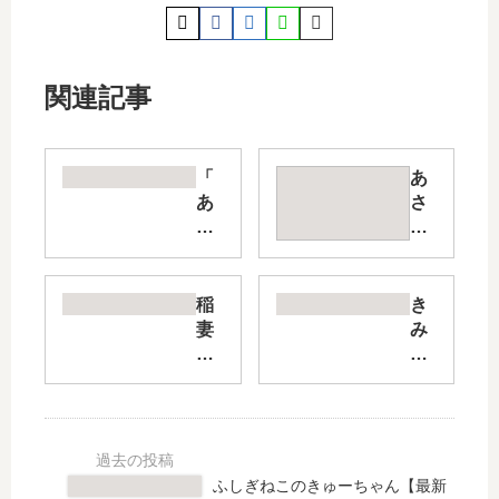
関連記事
「
あ
あ
さ
の
ひ
子
先
の
輩
子
の
稲
き
ど
お
妻
み
も
気
と
は
」
に
ロ
か
は
い
マ
わ
完
り
ン
い
結
【
ス
い
し
最
【
女
ふしぎねこのきゅーちゃん【最新
た
新