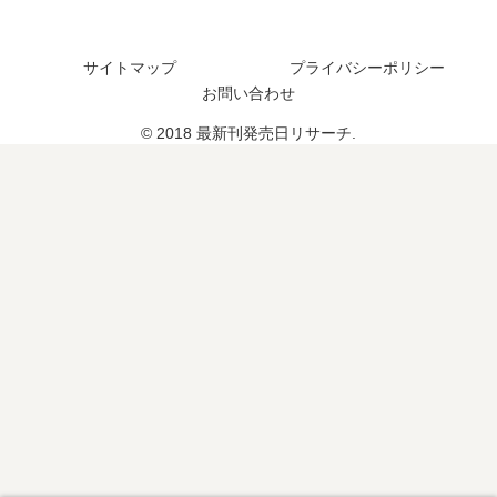
？
】
予
14
定
サイトマップ
プライバシーポリシー
巻
は
の
？
お問い合わせ
発
© 2018 最新刊発売日リサーチ.
売
日､
15
巻
の
発
売
日
は
い
つ
？
完
結
し