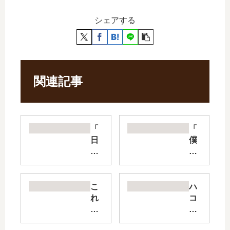
シェアする
関連記事
「
「
日
僕
に
の
流
家
れ
に
て
お
こ
ハ
橋
い
れ
コ
に
で
は
イ
行
We
経
リ