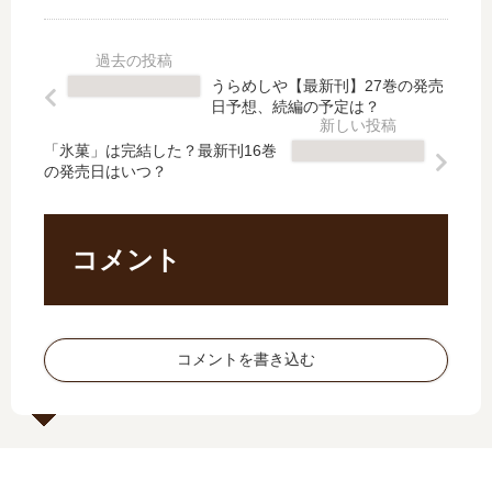
く
ddi
費
の
」
ng
で
ム
は
」
落
ス
完
は
ち
メ
うらめしや【最新刊】27巻の発売
結
完
ま
【
日予想、続編の予定は？
し
結
せ
最
た
し
ん!
新
「氷菓」は完結した？最新刊16巻
？
た
の発売日はいつ？
～
刊
最
？
経
】
新
最
理
14
刊
新
部
巻
コメント
12
刊
の
の
巻
16
森
発
の
巻
若
売
発
の
さ
日
コメントを書き込む
売
発
ん
予
日
売
…
想
は
日
【
、
い
は
最
続
つ
い
新
編
？
つ
刊
の