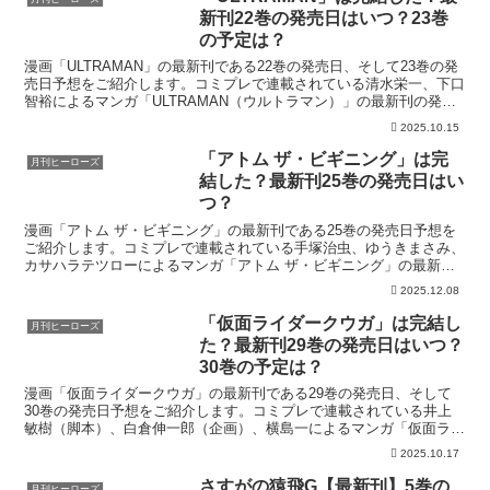
新刊22巻の発売日はいつ？23巻
の予定は？
漫画「ULTRAMAN」の最新刊である22巻の発売日、そして23巻の発
売日予想をご紹介します。コミプレで連載されている清水栄一、下口
智裕によるマンガ「ULTRAMAN（ウルトラマン）」の最新刊の発売
日、今すぐお得に読む方法はこちら！「ULT...
2025.10.15
「アトム ザ・ビギニング」は完
月刊ヒーローズ
結した？最新刊25巻の発売日はい
つ？
漫画「アトム ザ・ビギニング」の最新刊である25巻の発売日予想を
ご紹介します。コミプレで連載されている手塚治虫、ゆうきまさみ、
カサハラテツローによるマンガ「アトム ザ・ビギニング」の最新刊
の発売日、今すぐお得に読む方法はこちら！「アトムザビ...
2025.12.08
「仮面ライダークウガ」は完結し
月刊ヒーローズ
た？最新刊29巻の発売日はいつ？
30巻の予定は？
漫画「仮面ライダークウガ」の最新刊である29巻の発売日、そして
30巻の発売日予想をご紹介します。コミプレで連載されている井上
敏樹（脚本）、白倉伸一郎（企画）、横島一によるマンガ「仮面ライ
ダークウガ」の最新刊の発売日はこちら！漫画「仮面ライダ...
2025.10.17
さすがの猿飛G【最新刊】5巻の
月刊ヒーローズ