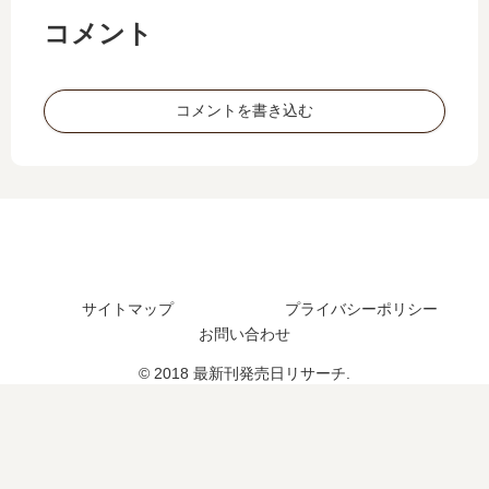
売
ア
日
」
コメント
日
…
は
は
は
【
い
完
い
最
つ
結
コメントを書き込む
つ
新
？
し
？
刊
完
た
】
結
？
14
し
最
巻
た
新
の
？
刊
発
7
売
巻
日､
の
サイトマップ
プライバシーポリシー
15
発
お問い合わせ
巻
売
© 2018 最新刊発売日リサーチ.
の
日
発
は
売
い
日
つ
は
？