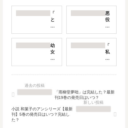
「
悪
と
役
ら
令
ド
嬢
ラ!
で
」
す
幼
「
は
が
女
私
完
、
社
の
結
幸
長
彼
し
せ
【
が
た
に
最
姉
？
な
新
の
最
っ
刊
夫
「雨柳堂夢咄」は完結した？最新
新
て
】
に
刊19巻の発売日はいつ？
刊
み
4
な
12
せ
巻
っ
小説 和菓子のアンシリーズ【最新
巻
ま
刊】5巻の発売日はいつ？完結し
の
た
た？
の
す
発
理
発
わ!
売
由