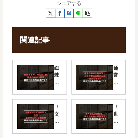
シェアする
関連記事
蜘
通
蛛
常
で
攻
す
撃
が
が
、
全
「
「
な
体
文
世
に
攻
豪
界
か
撃
ス
最
?
で
ト
高
蜘
二