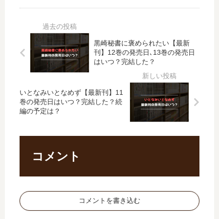
レ
の
蛛
回
イ
暗
子
攻
ド
殺
四
撃
ッ
者
姉
の
黒崎秘書に褒められたい【最新
グ
、
妹
お
刊】12巻の発売日､13巻の発売日
ス
異
…
…
はいつ？完結した？
外
世
【
【
伝
界
最
最
綾
貴
いとなみいとなめず【最新刊】11
新
新
辻
族
巻の発売日はいつ？完結した？続
刊
刊
編の予定は？
行
に
】
】
人
転
6
6
VS
生
巻
巻
.京
す
の
の
コメント
極
る
発
発
夏
」
売
売
…
は
日､
日
」
完
7
予
は
結
コメントを書き込む
巻
想
完
し
の
、