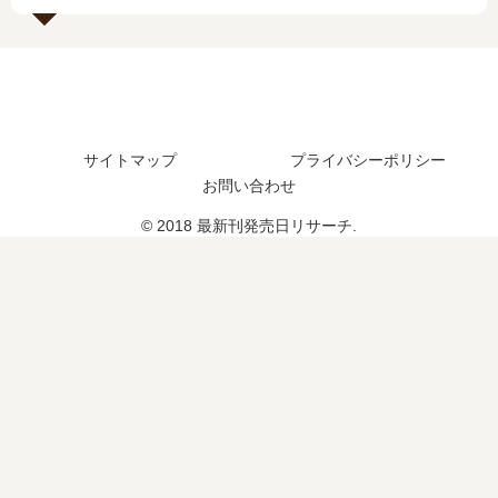
結
た
発
続
し
？
売
編
た
最
日
の
？
新
予
予
最
刊
想
定
新
9
ま
は
刊
巻
と
？
サイトマップ
プライバシーポリシー
3
の
め
お問い合わせ
巻
発
の
売
© 2018 最新刊発売日リサーチ.
発
日
売
は
日
い
は
つ
い
？
つ
？