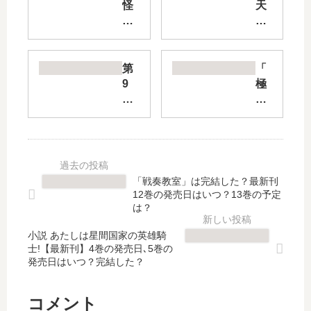
怪
天
物
使
事
論
変
【
」
最
第
「
は
新
9
極
完
刊
砂
楽
結
】
漠
街
し
4
【
」
た
巻
最
は
？
の
新
完
最
発
刊
結
「戦奏教室」は完結した？最新刊
新
売
】
し
12巻の発売日はいつ？13巻の予定
刊
日
5
た
は？
24
は
巻
？
巻
い
小説 あたしは星間国家の英雄騎
の
最
士!【最新刊】4巻の発売日､5巻の
の
つ
発
新
発売日はいつ？完結した？
発
？
売
刊
売
完
日
6
日
結
予
巻
コメント
は
し