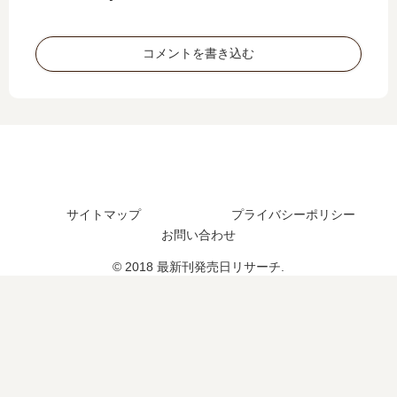
想
の
い
た
ま
発
つ
？
と
売
コメントを書き込む
？
続
め
日
25
編
は
巻
の
い
の
予
つ
予
定
？
定
は
は
？
？
サイトマップ
プライバシーポリシー
お問い合わせ
© 2018 最新刊発売日リサーチ.