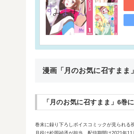
漫画「月のお気に召すまま
「月のお気に召すまま」6巻
巻末に録り下ろしボイスコミックが見られる視
月役は松岡禎丞が担当。配信期間は2021年11