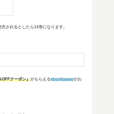
発売されるとしたら14巻になります。
％OFFクーポン』
がもらえる
ebookjapan
がお