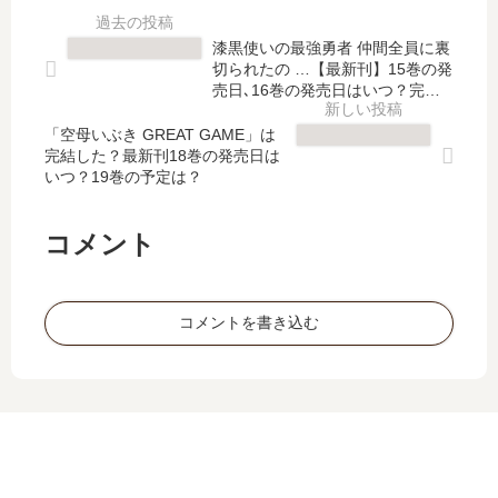
界
編
ガ
GA
を
【
」
TE
漆黒使いの最強勇者 仲間全員に裏
自
最
は
【
切られたの …【最新刊】15巻の発
由
新
完
最
売日､16巻の発売日はいつ？完結
に
刊
結
した？
新
生
】
「空母いぶき GREAT GAME」は
し
刊
完結した？最新刊18巻の発売日は
き
5
た
】
いつ？19巻の予定は？
て
巻
？
24
い
の
最
巻
き
発
新
の
コメント
…
売
刊
発
【
日
11
売
最
は
巻
日
コメントを書き込む
新
い
の
は
刊
つ
発
い
】
？
売
つ
5
完
日
？
巻
結
は
完
の
し
い
結
発
た
つ
し