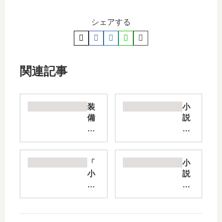
シェアする
関連記事
装
小
備
説
製
Re
作
:M
系
on
チ
ste
「
小
ー
r
小
説
ト
暗
説
TH
で
黒
つ
E
異
大
よ
NE
世
陸
サ
W