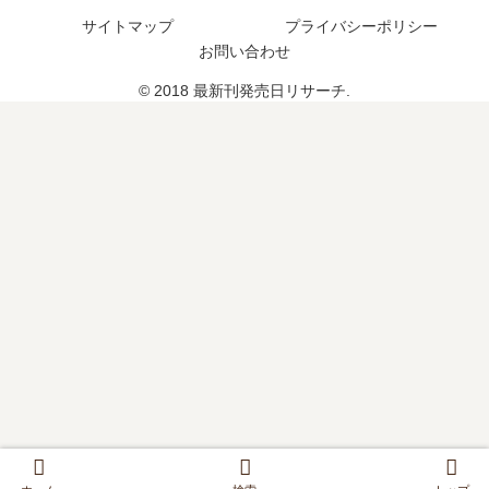
売
？
？
た
日､
サイトマップ
プライバシーポリシー
？
6
お問い合わせ
巻
© 2018 最新刊発売日リサーチ.
の
発
売
日
は
い
つ
？
完
結
し
た
？