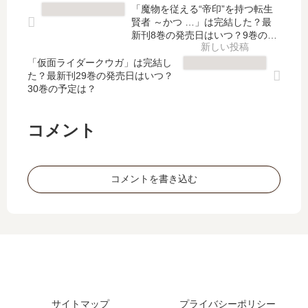
た
冒
ヒ
世
「魔物を従える“帝印”を持つ転生
ビ
険
ロ
界
賢者 ～かつ …」は完結した？最
ー
者
イ
ラ
新刊8巻の発売日はいつ？9巻の予
ス
生
ン
定は？
イ
ト
活
「仮面ライダークウガ」は完結し
と
フ
た？最新刊29巻の発売日はいつ？
テ
～
婚
～
30巻の予定は？
イ
【
約
第
マ
魔
者
二
ー
…
を
の
コメント
…
【
…
職
【
最
【
業
最
新
最
を
コメントを書き込む
新
刊
新
得
刊
】
刊
て
】
9
】
…
9
巻
4
」
巻
の
巻
は
の
発
の
完
発
売
発
結
売
日､
売
し
日､
10
サイトマップ
プライバシーポリシー
日
た