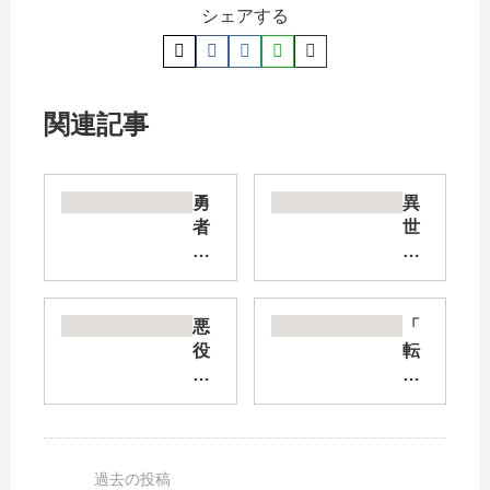
シェアする
関連記事
勇
異
者
世
パ
界
ー
転
テ
生
ィ
で
悪
「
ー
賢
役
転
を
者
令
生
追
に
嬢
賢
放
な
と
者
さ
っ
し
の
れ
て
て
異