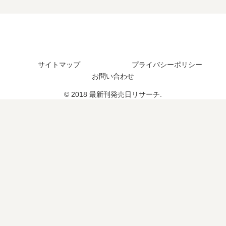
8
予
」
」
巻
定
は
は
の
は
完
完
発
？
結
結
売
し
し
日､
サイトマップ
プライバシーポリシー
た
た
9
お問い合わせ
？
？
巻
最
最
© 2018 最新刊発売日リサーチ.
の
新
新
発
刊
刊
売
7
30
日
巻
巻
は
の
の
い
発
発
つ
売
売
？
日
日
完
は
は
結
い
い
し
つ
つ
た
？
？