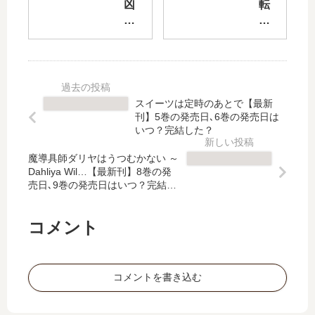
実
国
凶
転
力
結
乱
生
を
婚
令
賢
隠
録
嬢
者
し
【
ニ
の
て
最
ア
異
錬
新
・
世
スイーツは定時のあとで【最新
金
刊
リ
界
刊】5巻の発売日､6巻の発売日は
術
】
ス
ラ
いつ？完結した？
学
5
ト
イ
科
巻
魔導具師ダリヤはうつむかない ～
ン
フ
Dahliya Wil…【最新刊】8巻の発
に
の
病
～
売日､9巻の発売日はいつ？完結し
入
発
弱
第
た？
学
売
令
二
す
日
嬢
の
コメント
…
予
に
職
【
想
転
業
最
、
生
を
コメントを書き込む
新
続
し
得
刊
編
た
て
】
の
…
…