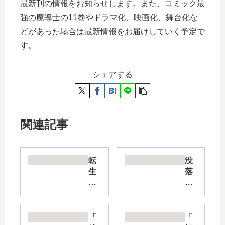
最新刊の情報をお知らせします。また、コミック最
強の魔導士の11巻やドラマ化、映画化、舞台化な
どがあった場合は最新情報をお届けしていく予定で
す。
シェアする
関連記事
転
没
生
落
大
令
聖
嬢
女
の
、
異
「
「