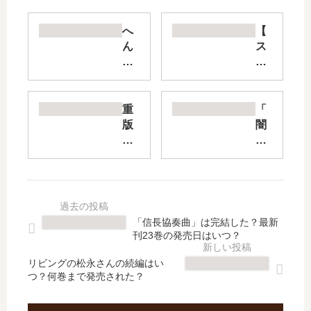
へ
【
ん
ス
な
ノ
も
ウ
の
ボ
み
ー
重
「
っ
ル
版
闇
け!
ア
出
金
【
ー
来!
ウ
最
ス
【
シ
新
】
最
ジ
刊
漫
新
マ
】
画
刊
く
「信長協奏曲」は完結した？最新
11
は
】
ん
刊23巻の発売日はいつ？
巻
打
21
外
の
ち
巻
伝
リビングの松永さんの続編はい
発
切
つ？何巻まで発売された？
の
浪
売
り
発
花
日､
？
売
タ