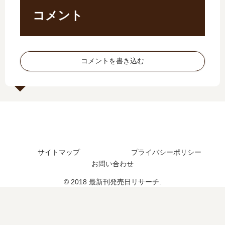
12
ア
日
イ
コメント
巻
ニ
は
ム
の
メ
い
リ
発
化
つ
ー
売
の
？
プ
コメントを書き込む
日
最
完
愛
は
新
結
沢
い
情
し
…
つ
報
た
」
？
と
？
は
完
11
続
完
結
巻
編
結
し
の
の
し
た
発
サイトマップ
プライバシーポリシー
予
た
？
売
定
？
お問い合わせ
日
は
最
© 2018 最新刊発売日リサーチ.
を
？
新
調
刊
査
4
巻