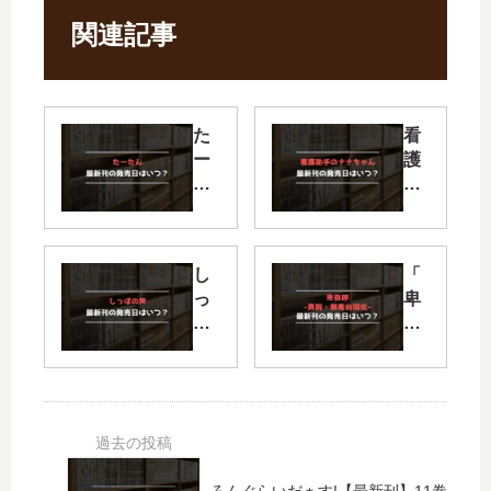
関連記事
た
看
ー
護
た
助
ん
手
【
の
最
ナ
し
「
新
ナ
っ
卑
刊
ち
ぽ
弥
】
ゃ
の
呼
8
ん
声
-真
巻
【
【
説
の
最
最
・
発
新
新
邪
売
刊
刊
馬
日
】