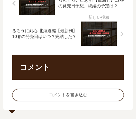
ろんぐらいだぁす!【最新刊】11巻
】
台
は
13
の発売日予想、続編の予定は？
14
国
い
巻
巻
伝-
つ
の
の
」
？
発
発
は
完
売
るろうに剣心 北海道編【最新刊】
売
完
結
日
10巻の発売日はいつ？完結した？
日
結
し
は
予
し
た
い
想
た
？
つ
、
？
続
？
コメント
続
最
編
完
編
新
の
結
の
刊
予
し
予
19
定
た
定
巻
コメントを書き込む
は
？
は
の
？
？
発
売
日
は
い