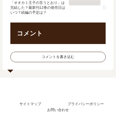
売
発
「オオカミ王子の言うとおり」は
新
ン
完結した？最新刊12巻の発売日は
日､
売
刊
、
いつ？続編の予定は？
11
日
】
16
巻
は
29
歳
の
い
巻
…
発
つ
の
【
コメント
売
？
発
最
日
完
売
新
は
結
日
刊
い
し
は
】
コメントを書き込む
つ
た
い
13
？
？
つ
巻
完
？
の
結
完
発
し
結
売
た
し
日
？
た
予
？
想
サイトマップ
プライバシーポリシー
、
お問い合わせ
続