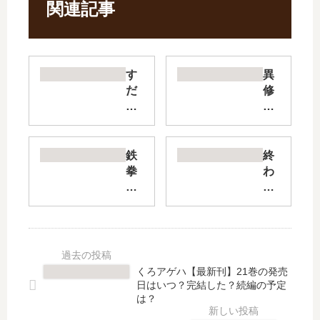
関連記事
す
異
だ
修
ち
羅
の
新
魔
魔
王
王
鉄
終
城
戦
拳
わ
【
争
チ
り
最
【
ン
の
新
最
ミ
セ
刊
新
Le
ラ
】
刊
ge
フ
10
】
nd
一
くろアゲハ【最新刊】21巻の発売
巻
4
s
瀬
日はいつ？完結した？続編の予定
の
巻
【
グ
は？
発
の
最
レ