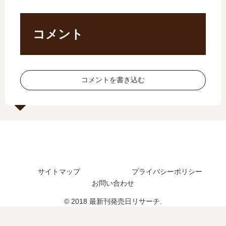
の
予
新
完
発
想
刊
結
売
、
】
し
コメント
日
続
15
た
は
編
巻
？
い
の
の
最
つ
予
発
新
コメントを書き込む
？
定
売
刊
24
は
日､
11
巻
？
16
巻
の
巻
の
予
の
発
定
発
売
は
売
日
？
日
は
サイトマップ
プライバシーポリシー
は
い
お問い合わせ
い
つ
つ
？
© 2018 最新刊発売日リサーチ.
？
12
完
巻