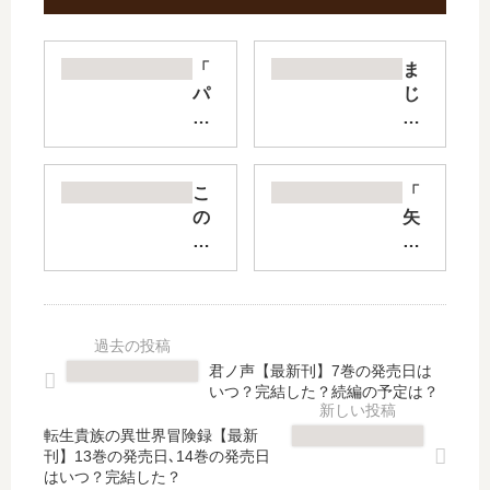
「
ま
パ
じ
リ
め
ピ
な
孔
会
明
社
こ
「
」
員
の
矢
は
【
世
野
完
最
界
く
結
新
は
ん
し
刊
不
の
た
】
完
普
？
5
全
通
君ノ声【最新刊】7巻の発売日は
最
巻
す
の
いつ？完結した？続編の予定は？
新
の
ぎ
日
刊
発
る
々
転生貴族の異世界冒険録【最新
23
売
刊】13巻の発売日､14巻の発売日
【
」
はいつ？完結した？
巻
日
最
は