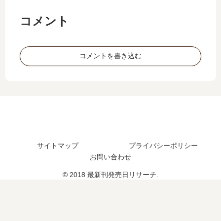
版》
日
巻
刊
売
予
の
】
日
コメント
想
発
18
は
、
売
巻
い
続
日
の
つ
コメントを書き込む
編
は
発
？
の
い
売
完
予
つ
日
結
定
？
は
し
は
14
い
た
？
5
つ
？
巻
？
続
の
完
編
予
サイトマップ
プライバシーポリシー
結
の
定
お問い合わせ
し
予
は
た
定
© 2018 最新刊発売日リサーチ.
？
？
は
続
？
編
の