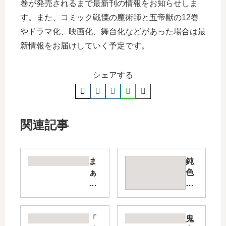
巻が発売されるまで最新刊の情報をお知らせしま
す。また、コミック戦慄の魔術師と五帝獣の12巻
やドラマ化、映画化、舞台化などがあった場合は最
新情報をお届けしていく予定です。
シェアする
関連記事
ま
鈍
ぁ
色
る
の
い
箱
彼
の
女
中
「
鬼