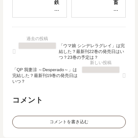
と
で
鉄
畜
残
【
槌
島
念
最
教
【
な
新
師
最
彼
刊
」
新
氏
】
最
刊
【
7
新
】
「ウマ娘 シンデレラグレイ」は完
最
巻
刊
25
結した？最新刊22巻の発売日はい
新
の
1
巻
つ？23巻の予定は？
刊
発
巻
の
】
売
「QP 我妻涼 ～Desperado～」は
の
発
3
日､
完結した？最新刊19巻の発売日は
発
売
いつ？
巻
8
売
日
の
巻
日
は
発
の
は
い
コメント
売
発
い
つ
日
売
つ
？
は
日
？
完
コメントを書き込む
い
予
結
つ
想
し
？
、
た