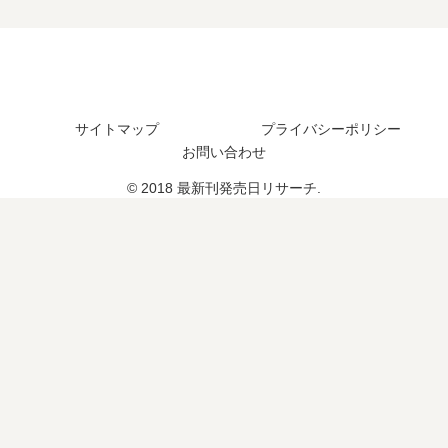
完
続
？
結
編
し
の
た
予
？
定
は
サイトマップ
プライバシーポリシー
？
お問い合わせ
© 2018 最新刊発売日リサーチ.