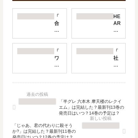
「
HE
合
AR
コ
TS
ン
TO
相
PP
手
ER
「
「
は
ハ
ワ
社
肉
ー
ケ
内
食
ト
あ
探
警
ス
り
偵
官!
ト
生
」
?
ッ
徒
は
」
パ
会!
完
「半グレ 六本木 摩天楼のレクイ
は
ー
」
結
エム」は完結した？最新刊13巻の
完
【
は
し
発売日はいつ？14巻の予定は？
結
最
完
た
し
新
「じゃあ、君の代わりに殺そう
結
？
か?」は完結した？最新刊11巻の
た
刊
し
最
発売日はいつ？12巻の予定は？