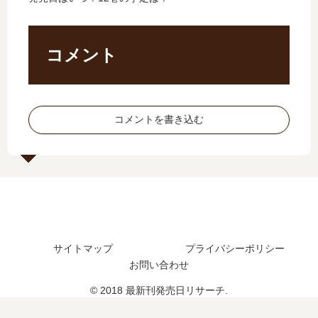
？
】
た
新
最
6
？
刊
新
巻
最
68
刊
の
新
巻
コメント
5
発
刊
の
巻
売
6
発
の
日
巻
売
発
は
の
日
コメントを書き込む
売
い
発
は
日
つ
売
い
は
？
日
つ
い
完
は
？
つ
結
い
69
？
し
つ
巻
た
？
の
？
予
サイトマップ
プライバシーポリシー
定
お問い合わせ
は
？
© 2018 最新刊発売日リサーチ.