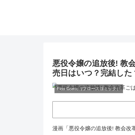
悪役令嬢の追放後! 教
売日はいつ？完結した
Flos Comic（フロースコミック）
漫画「悪役令嬢の追放後! 教会改