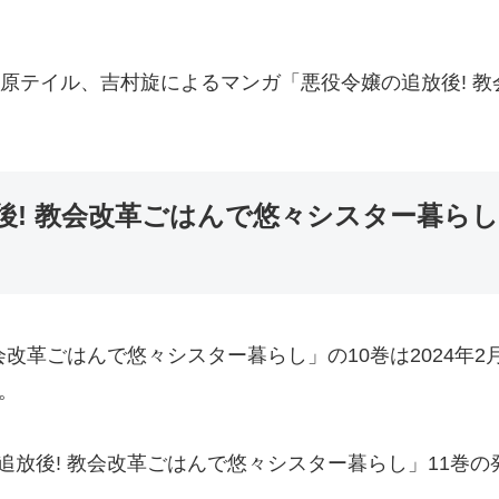
いる柚原テイル、吉村旋によるマンガ「悪役令嬢の追放後!
後! 教会改革ごはんで悠々シスター暮らし
会改革ごはんで悠々シスター暮らし」の10巻は2024年
。
放後! 教会改革ごはんで悠々シスター暮らし」11巻の発