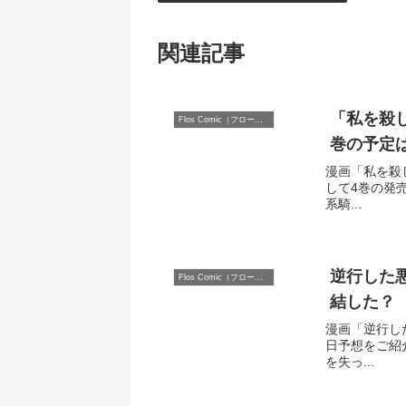
関連記事
「私を殺
Flos Comic（フロースコミック）
巻の予定
漫画「私を殺
して4巻の発
系騎...
逆行した
Flos Comic（フロースコミック）
結した？
漫画「逆行し
日予想をご紹
を失っ...