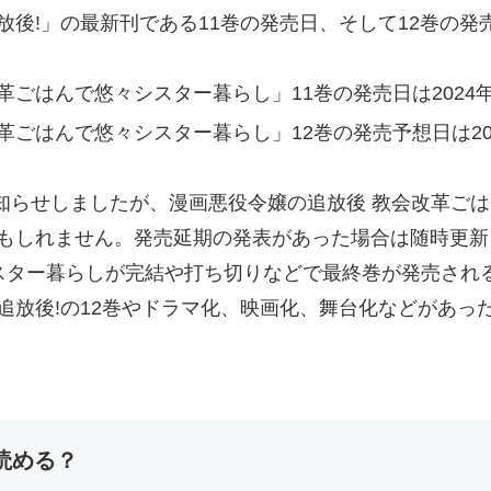
放後!」の最新刊である11巻の発売日、そして12巻の
革ごはんで悠々シスター暮らし」11巻の発売日は2024年
革ごはんで悠々シスター暮らし」12巻の発売予想日は20
お知らせしましたが、漫画悪役令嬢の追放後 教会改革ご
もしれません。発売延期の発表があった場合は随時更新
シスター暮らしが完結や打ち切りなどで最終巻が発売され
追放後!の12巻やドラマ化、映画化、舞台化などがあっ
読める？