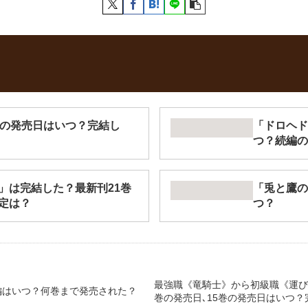
巻の発売日はいつ？完結し
「ドロヘド
つ？続編の
」は完結した？最新刊21巻
「兎と鷹の
定は？
つ？
最強職《竜騎士》から初級職《運び
編はいつ？何巻まで発売された？
巻の発売日､15巻の発売日はいつ？