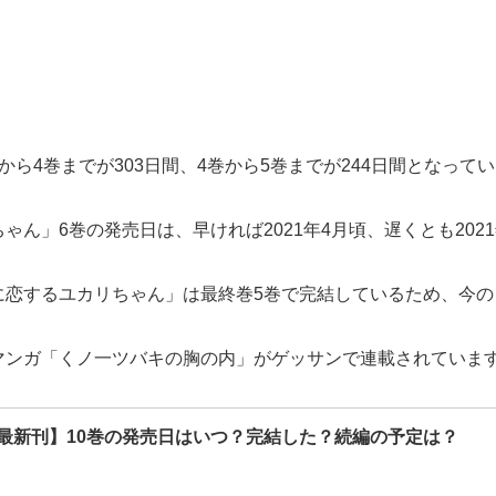
ら4巻までが303日間、4巻から5巻までが244日間となって
ん」6巻の発売日は、早ければ2021年4月頃、遅くとも202
に恋するユカリちゃん」は最終巻5巻で完結しているため、今の
マンガ「くノ一ツバキの胸の内」がゲッサンで連載されていま
最新刊】10巻の発売日はいつ？完結した？続編の予定は？