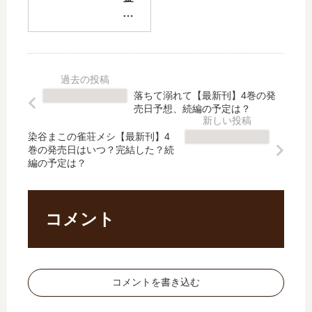
が
な
い
っ
【
最
落ちて溺れて【最新刊】4巻の発
新
売日予想、続編の予定は？
刊
】
染谷まこの雀荘メシ【最新刊】4
巻の発売日はいつ？完結した？続
18
編の予定は？
巻
の
発
売
コメント
日､
19
巻
の
コメントを書き込む
発
売