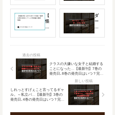
M
ス
エ
ト
ク
フ
【
ダ
ス
ィ
怪
ー
ア
ク
獣
リ
ー
サ
8
ン
ム
ー
号
・
【
ズ
】
イ
最
」
は
ン
新
は
打
・
刊
完
ち
ザ
クラスの大嫌いな女子と結婚する
】
結
切
・
ことになった…【最新刊】7巻の
15
し
り
フ
発売日､8巻の発売日はいつ？完結
巻
た
で
ラ
した？
の
？
完
ン
発
最
結
キ
しれっとすげぇこと言ってるギャ
売
新
？
ス
ル。～私立パ…【最新刊】3巻の
日
刊
発売日､4巻の発売日はいつ？完結
最
【
した？
予
7
終
最
想
巻
16
新