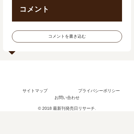
、
の
巻
刊
続
発
コメント
の
】
編
売
結
9
の
日
末
巻
予
は
と
の
定
い
ア
発
コメントを書き込む
は
つ
ニ
売
？
？
メ
日
完
予
結
想
編
、
の
続
最
編
新
の
サイトマップ
プライバシーポリシー
情
予
お問い合わせ
報
定
は
© 2018 最新刊発売日リサーチ.
？