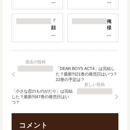
と
【
獣
最
の
新
王
刊
「
俺
の
】
顔
様
続
11
だ
テ
編
巻
け
ィ
は
の
じ
ー
い
発
ゃ
チ
つ
売
好
ャ
？
日
き
ー
「DEAR BOYS ACT4」は完結し
何
予
に
【
た？最新刊21巻の発売日はいつ？
巻
想
な
最
22巻の予定は？
ま
、
り
新
で
続
「小さな恋のものがたり」は完結
ま
刊
した？最新刊47巻の発売日はい
発
編
せ
】
つ？
売
の
ん
30
さ
予
」
巻
れ
定
は
の
た
は
完
発
コメント
？
？
結
売