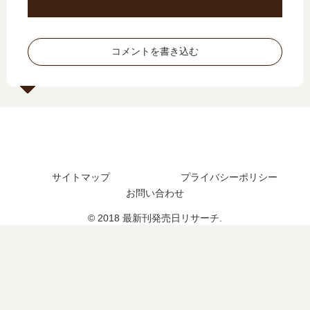
し
日
た
予
？
想
コメントを書き込む
最
、
新
続
刊
編
16
の
巻
予
の
定
発
は
売
？
サイトマップ
プライバシーポリシー
日
お問い合わせ
は
い
© 2018 最新刊発売日リサーチ.
つ
？
17
巻
の
予