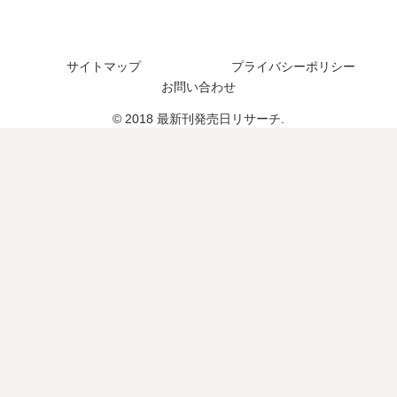
た
完
？
結
し
サイトマップ
プライバシーポリシー
た
お問い合わせ
？
続
© 2018 最新刊発売日リサーチ.
編
の
予
定
は
？