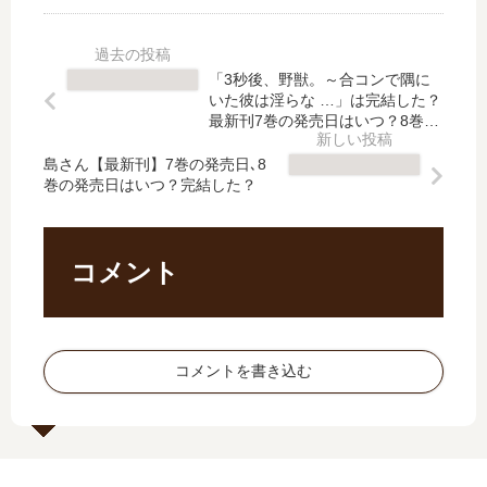
】
新
ょ
【
7
刊
う
最
巻
】
だ
新
「3秒後、野獣。～合コンで隅に
の
4
い
刊
いた彼は淫らな …」は完結した？
発
巻
?
】
最新刊7巻の発売日はいつ？8巻の
売
の
【
予定は？
5
日､
発
島さん【最新刊】7巻の発売日､8
最
巻
巻の発売日はいつ？完結した？
8
売
新
の
巻
日
刊
発
の
は
】
売
発
い
8
日
コメント
売
つ
巻
は
日
？
の
い
は
完
発
つ
い
結
売
？
コメントを書き込む
つ
し
日
完
？
た
は
結
完
？
い
し
結
つ
た
し
？
？