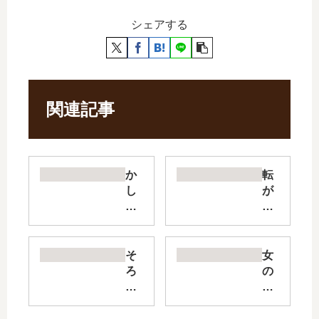
シェアする
関連記事
か
転
し
が
ま
る
し
女
め
と
し
恋
そ
女
【
の
ろ
の
最
沼
え
園
新
【
て
の
刊
最
ち
星