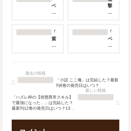
ベ
撃
ル
の
セ
え
ル
ろ
ク
子
「
「
」
さ
紫
ペ
は
ん
雲
リ
完
～
寺
リ
結
変
家
ュ
し
な
の
ー
た
お
子
―
？
姉
供
楽
「小説 ここ俺」は完結した？最新
最
さ
た
園
刊8巻の発売日はいつ？
新
ん
ち
の
刊
は
」
ゲ
「ハズレ枠の【状態異常スキル】
44
男
で最強になった…」は完結した？
は
ル
最新刊12巻の発売日はいつ？13巻
巻
子
完
ニ
の予定は？
の
高
結
カ
発
生
し
―
売
と
た
」