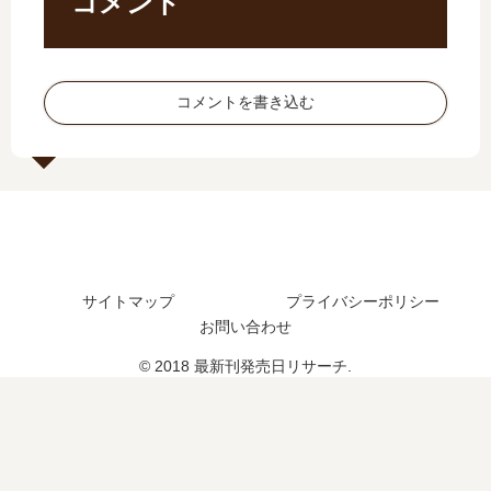
コメント
日
…
？
は
は
【
最
完
い
最
新
結
つ
新
刊
し
コメントを書き込む
？
刊
8
た
】
巻
？
8
の
最
巻
発
新
の
売
刊
発
日
12
売
は
巻
日､
い
の
サイトマップ
プライバシーポリシー
9
つ
発
巻
お問い合わせ
？
売
の
9
日
© 2018 最新刊発売日リサーチ.
発
巻
は
売
の
い
日
予
つ
は
定
？
い
は
続