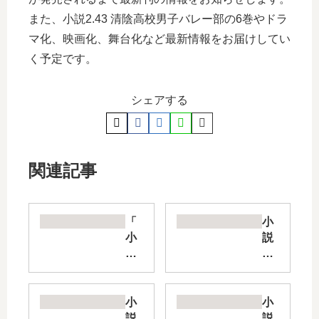
また、小説2.43 清陰高校男子バレー部の6巻やドラ
マ化、映画化、舞台化など最新情報をお届けしてい
く予定です。
シェアする
関連記事
「
小
小
説
説
新
新
謎
宿
解
鮫
き
小
小
」
は
説
説