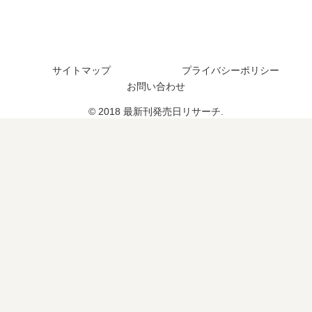
巻
売
い
の
日
つ
発
は
？
売
い
完
日
つ
結
サイトマップ
プライバシーポリシー
は
？
し
お問い合わせ
い
完
た
© 2018 最新刊発売日リサーチ.
つ
結
？
？
し
完
た
結
？
し
た
？