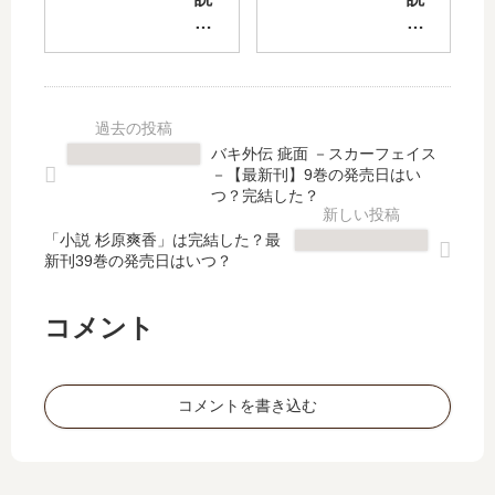
は
デ
ラ
れ
完
ィ
プ
ん
結
ナ
ラ
げ
し
ー
ス
荘
た
の
の
シ
？
あ
魔
リ
バキ外伝 疵面 －スカーフェイス
最
と
女
ー
－【最新刊】9巻の発売日はい
新
で
シ
ズ
つ？完結した？
刊
【
リ
【
13
最
「小説 杉原爽香」は完結した？最
ー
最
新刊39巻の発売日はいつ？
巻
新
ズ
新
の
刊
【
刊
発
】
最
】
コメント
売
2
新
8
日
巻
刊
巻
は
の
】
の
コメントを書き込む
い
発
4
発
つ
売
巻
売
？
日､
の
日
3
発
は