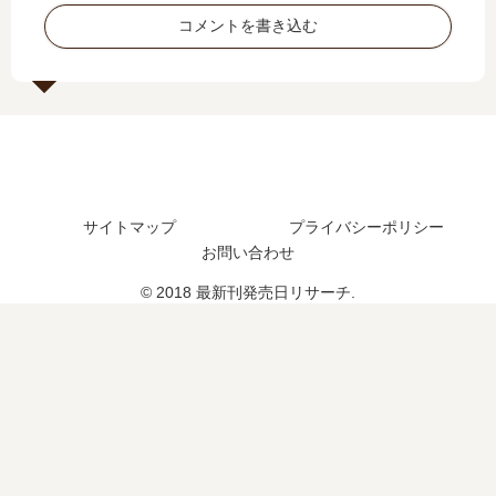
巻
？
発
発
コメントを書き込む
の
続
売
売
発
編
日
日
売
の
は
は
日
予
い
い
は
定
つ
つ
い
は
？
？
つ
？
完
？
結
サイトマップ
プライバシーポリシー
完
し
お問い合わせ
結
た
し
？
© 2018 最新刊発売日リサーチ.
た
？