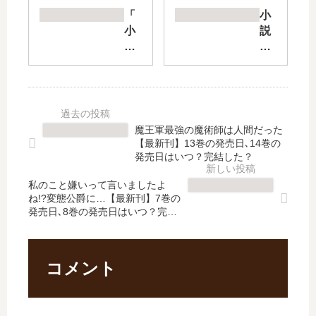
ン
実
「
小
ジ
【
小
説
ョ
最
説
モ
ン
新
農
ン
運
刊
民
ス
営
】
関
タ
方
16
連
ー
法
巻
」
の
魔王軍最強の魔術師は人間だった
【
の
は
ご
【最新刊】13巻の発売日､14巻の
最
発
完
主
発売日はいつ？完結した？
新
売
結
人
刊
日
私のこと嫌いって言いましたよ
し
様
ね!?変態公爵に…【最新刊】7巻の
】
は
た
【
発売日､8巻の発売日はいつ？完結
23
い
？
最
した？
巻
つ
最
新
の
？
新
刊
発
完
刊
】
コメント
売
結
6
18
日､
し
巻
巻
24
た
の
の