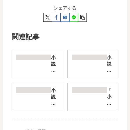
シェアする
関連記事
小
小
説
説
フ
断
シ
罪
ノ
さ
カ
れ
小
「
ミ
た
説
小
【
悪
聖
説
最
役
女
巻
新
令
の
き
刊
嬢
は
込
】
は
ず
ま