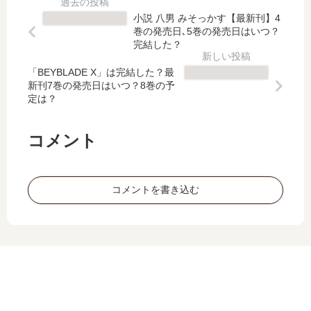
8
続
が
れ
小説 八男 みそっかす【最新刊】4
巻
編
、
転
巻の発売日､5巻の発売日はいつ？
の
の
ど
生
完結した？
発
悪
う
者
売
役
「BEYBLADE X」は完結した？最
や
は
新刊7巻の発売日はいつ？8巻の予
日
令
ら
不
定は？
は
…
乗
運
い
【
っ
な
つ
最
取
だ
コメント
？
新
ら
け
完
刊
れ
で
結
】
…
は
コメントを書き込む
し
4
【
…
た
巻
最
」
？
の
新
は
発
刊
完
売
】
結
日
4
し
は
巻
た
い
の
？