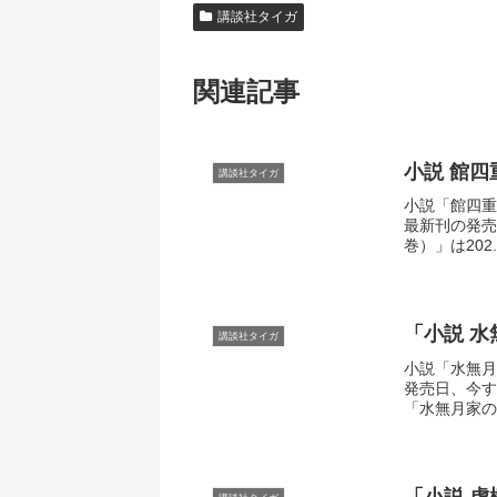
講談社タイガ
関連記事
小説 館
講談社タイガ
小説「館四重
最新刊の発売
巻）」は202..
「小説 
講談社タイガ
小説「水無月
発売日、今す
「水無月家の許
「小説 