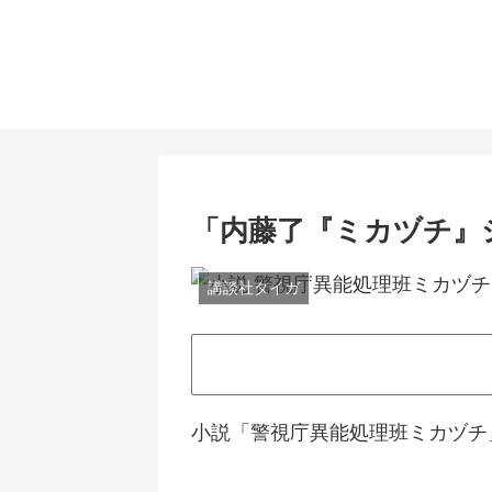
「内藤了『ミカヅチ』
講談社タイガ
小説「警視庁異能処理班ミカヅチ