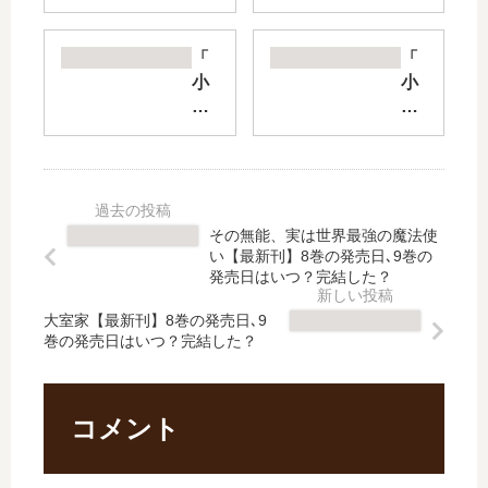
没
眼
落
・
貴
隻
「
「
族
腕
小
小
」
・
説
説
は
隻
恋
本
完
脚
し
好
結
の
た
き
し
魔
人
の
た
術
は
下
その無能、実は世界最強の魔法使
？
師
」
剋
い【最新刊】8巻の発売日､9巻の
最
【
は
上
発売日はいつ？完結した？
新
最
完
」
刊
新
大室家【最新刊】8巻の発売日､9
結
は
巻の発売日はいつ？完結した？
10
刊
し
完
巻
】
た
結
の
3
？
し
発
巻
最
た
コメント
売
の
新
？
日
発
刊
最
は
売