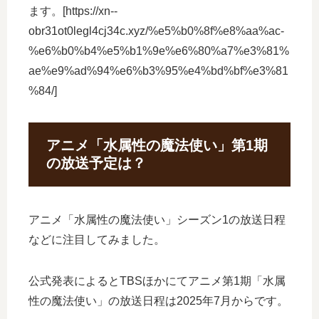
ます。[https://xn--
obr31ot0legl4cj34c.xyz/%e5%b0%8f%e8%aa%ac-
%e6%b0%b4%e5%b1%9e%e6%80%a7%e3%81%
ae%e9%ad%94%e6%b3%95%e4%bd%bf%e3%81
%84/]
アニメ「水属性の魔法使い」第1期
の放送予定は？
アニメ「水属性の魔法使い」シーズン1の放送日程
などに注目してみました。
公式発表によるとTBSほかにてアニメ第1期「水属
性の魔法使い」の放送日程は2025年7月からです。