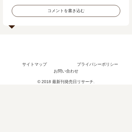
9
新
い
日､
巻
刊
コメントを書き込む
つ
4
の
34
？
巻
発
巻
の
売
の
発
日
発
売
は
売
日
い
日
は
つ
は
い
？
い
サイトマップ
プライバシーポリシー
つ
《
つ
？
お問い合わせ
20
？
完
26
© 2018 最新刊発売日リサーチ.
結
年
し
1
た
月
？
最
新
版
》