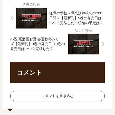
結
対
下
」
し
象
剋
は
た
の
無職の学校～職業訓練校での200
上
完
？
…
日間～【最新刊】5巻の発売日は
」
結
最
【
いつ？完結した？続編の予定は？
は
し
新
最
完
た
刊
新
結
？
小説 居酒屋お夏 春夏秋冬シリー
15
刊
し
最
ズ【最新刊】9巻の発売日､10巻の
巻
】
発売日はいつ？完結した？
た
新
の
7
？
刊
発
巻
最
10
売
の
新
巻
日
発
コメント
刊
の
は
売
34
発
い
日
巻
売
つ
予
の
日
？
想
発
は
コメントを書き込む
16
、
売
い
巻
続
日
つ
の
編
は
？
予
の