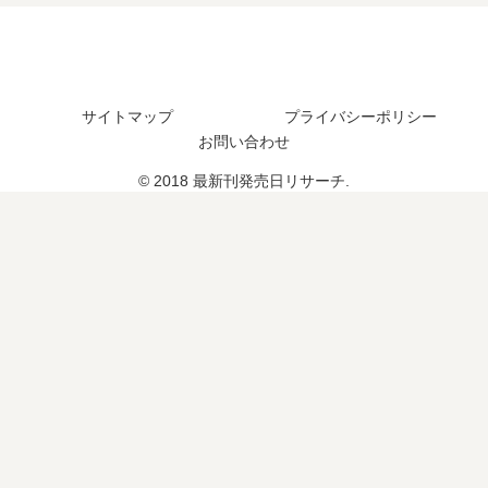
い
定
予
つ
は
定
？
？
は
？
サイトマップ
プライバシーポリシー
お問い合わせ
© 2018 最新刊発売日リサーチ.