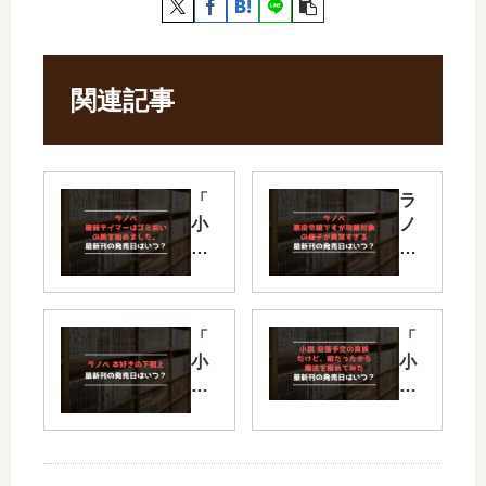
関連記事
「
ラ
小
ノ
説
ベ
最
悪
弱
役
テ
令
「
「
イ
嬢
小
小
マ
で
説
説
ー
す
本
没
」
が
好
落
は
攻
き
貴
完
略
の
族